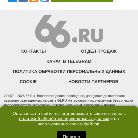
КОНТАКТЫ
ОТДЕЛ ПРОДАЖ
КАНАЛ В TELEGRAM
ПОЛИТИКА ОБРАБОТКИ ПЕРСОНАЛЬНЫХ ДАННЫХ
COOKIE
НОВОСТИ ПАРТНЕРОВ
©2007—2026 66.RU. Воспроизведение, сообщение, доведение до всеобщего
сведения размещенных на сайте 66.RU материалов и их элементов без согласия
правообладателя запрещено. Сетевое издание «Современный портал
Екатеринбурга — «66.ru» (18+) зарегистрировано Федеральной службой по
Оставаясь на сайте, вы подтверждаете свое согласие с
надзору в сфере связи, информационных технологий и массовых коммуникаций
политикой обработки персональных данных
и на
(Роскомнадзор). Регистрационный номер ЭЛ № ФС 77 - 76634 от 02.09.2019
использование
cookie-файлов
.
Учредитель: Общество с ограниченной ответственностью "66.ру". Юридический
адрес: 620014, Свердловская обл., г. Екатеринбург, ул. Бориса Ельцина, строение
3, оф. 7015 Фактический адрес редакции и отдела продаж: 620014, Свердловская
Понятно
обл., г. Екатеринбург, ул. Бориса Ельцина, д. 3, оф. 7015, +7 (343) 288-50-66