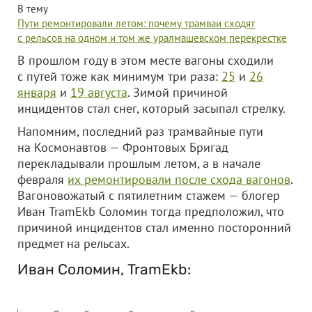
В тему
Пути ремонтировали летом: почему трамваи сходят
с рельсов на одном и том же уралмашевском перекрестке
В прошлом году в этом месте вагоны сходили
с путей тоже как минимум три раза:
25
и
26
января
и
19 августа
. Зимой причиной
инцидентов стал снег, который засыпал стрелку.
Напомним, последний раз трамвайные пути
на Космонавтов — Фронтовых Бригад
перекладывали прошлым летом, а в начале
февраля
их ремонтировали после схода вагонов
.
Вагоновожатый с пятилетним стажем — блогер
Иван TramEkb Соломин тогда предположил, что
причиной инцидентов стал именно посторонний
предмет на рельсах.
Иван Соломин, TramEkb: