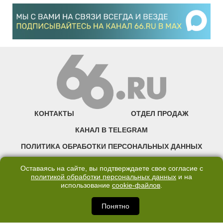
КОНТАКТЫ
ОТДЕЛ ПРОДАЖ
КАНАЛ В TELEGRAM
ПОЛИТИКА ОБРАБОТКИ ПЕРСОНАЛЬНЫХ ДАННЫХ
COOKIE
Оставаясь на сайте, вы подтверждаете свое согласие с
политикой обработки персональных данных
и на
использование
cookie-файлов
.
©2007—2025 66.RU. Воспроизведение, сообщение, доведение до всеобщего
сведения размещенных на сайте 66.RU материалов и их элементов без согласия
правообладателя запрещено. Сетевое издание «Современный портал
Понятно
Екатеринбурга — «66.ru» (18+) зарегистрировано Федеральной службой по
надзору в сфере связи, информационных технологий и массовых коммуникаций
(Роскомнадзор). Регистрационный номер ЭЛ № ФС 77 - 76634 от 02.09.2019