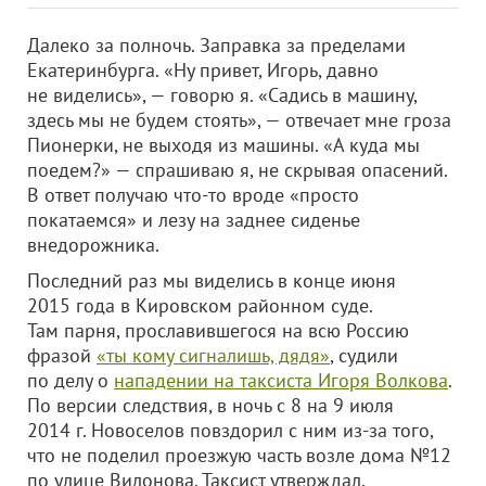
Далеко за полночь. Заправка за пределами
Екатеринбурга. «Ну привет, Игорь, давно
не виделись», — говорю я. «Садись в машину,
здесь мы не будем стоять», — отвечает мне гроза
Пионерки, не выходя из машины. «А куда мы
поедем?» — спрашиваю я, не скрывая опасений.
В ответ получаю что-то вроде «просто
покатаемся» и лезу на заднее сиденье
внедорожника.
Последний раз мы виделись в конце июня
2015 года в Кировском районном суде.
Там парня, прославившегося на всю Россию
фразой
«ты кому сигналишь, дядя»
, судили
по делу о
нападении на таксиста Игоря Волкова
.
По версии следствия, в ночь с 8 на 9 июля
2014 г. Новоселов повздорил с ним из-за того,
что не поделил проезжую часть возле дома №12
по улице Вилонова. Таксист утверждал,