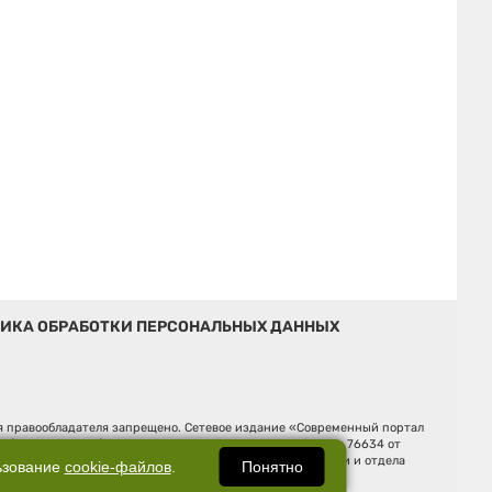
ИКА ОБРАБОТКИ ПЕРСОНАЛЬНЫХ ДАННЫХ
ия правообладателя запрещено. Сетевое издание «Современный портал
й (Роскомнадзор). Регистрационный номер ЭЛ № ФС 77 - 76634 от
Ельцина, строение 3, оф. 7015 Фактический адрес редакции и отдела
Понятно
ьзование
cookie-файлов
.