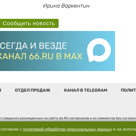
Ирина Варкентин
Сообщить новость
Ы
ОТДЕЛ ПРОДАЖ
КАНАЛ В TELEGRAM
ПОЛИТ
о сведения размещенных на сайте 66.RU материалов и их элементов без соглас
 по надзору в сфере связи, информационных технологий и массовых коммуникаци
". Юридический адрес: 620014, Свердловская обл., г. Екатеринбург, ул. Бориса 
 согласие с
политикой обработки персональных данных
и на испол
д. 3, оф. 7015, +7 (343) 288-50-66 info@news.66.ru Главный редактор: Шлыков Д.В.