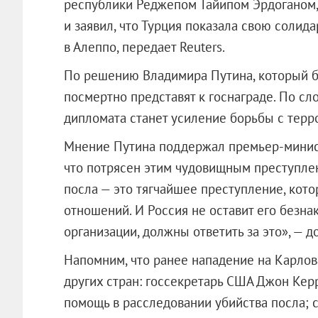
республики Реджепом Тайипом Эрдоганом,
и заявил, что Турция показала свою солид
в Алеппо, передает Reuters.
По решению Владимира Путина, который б
посмертно представят к госнаграде. По сл
дипломата станет усиление борьбы с терр
Мнение Путина поддержал премьер-минист
что потрясен этим чудовищным преступле
посла — это тягчайшее преступление, кот
отношений. И Россия не оставит его безнак
организации, должны ответить за это», — д
Напомним, что ранее нападение на Карло
других стран: госсекретарь США Джон Керр
помощь в расследовании убийства посла; 