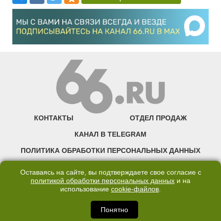
КОНТАКТЫ
ОТДЕЛ ПРОДАЖ
КАНАЛ В TELEGRAM
ПОЛИТИКА ОБРАБОТКИ ПЕРСОНАЛЬНЫХ ДАННЫХ
COOKIE
Оставаясь на сайте, вы подтверждаете свое согласие с
политикой обработки персональных данных
и на
использование
cookie-файлов
.
©2007—2025 66.RU. Воспроизведение, сообщение, доведение до всеобщего
сведения размещенных на сайте 66.RU материалов и их элементов без согласия
правообладателя запрещено. Сетевое издание «Современный портал
Понятно
Екатеринбурга — «66.ru» (18+) зарегистрировано Федеральной службой по
надзору в сфере связи, информационных технологий и массовых коммуникаций