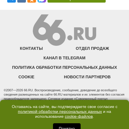
КОНТАКТЫ
ОТДЕЛ ПРОДАЖ
КАНАЛ В TELEGRAM
ПОЛИТИКА ОБРАБОТКИ ПЕРСОНАЛЬНЫХ ДАННЫХ
COOKIE
НОВОСТИ ПАРТНЕРОВ
©2007—2026 66.RU. Воспроизведение, сообщение, доведение до всеобщего
сведения размещенных на сайте 66.RU материалов и их элементов без согласия
правообладателя запрещено. Сетевое издание «Современный портал
Екатеринбурга — «66.ru» (18+) зарегистрировано Федеральной службой по
Оставаясь на сайте, вы подтверждаете свое согласие с
надзору в сфере связи, информационных технологий и массовых коммуникаций
политикой обработки персональных данных
и на
(Роскомнадзор). Регистрационный номер ЭЛ № ФС 77 - 76634 от 02.09.2019
использование
cookie-файлов
.
Учредитель: Общество с ограниченной ответственностью "66.ру". Юридический
адрес: 620014, Свердловская обл., г. Екатеринбург, ул. Бориса Ельцина, строение
3, оф. 7015 Фактический адрес редакции и отдела продаж: 620014, Свердловская
Понятно