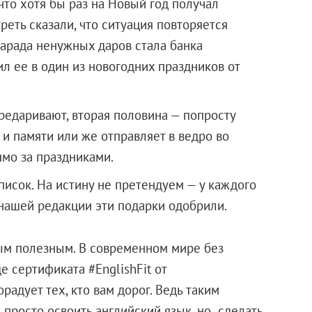
что хотя бы раз на Новый год получал
еть сказали, что ситуация повторяется
арада ненужных даров стала банка
л ее в один из новогодних праздников от
даривают, вторая половина — попросту
 и памяти или же отправляет в ведро во
мо за праздниками.
писок. На истину не претендуем — у каждого
 нашей редакции эти подарки одобрили.
ым полезным. В современном мире без
е сертификата #EnglishFit от
радует тех, кто вам дорог. Ведь таким
 просто освоить английский язык, но сделать