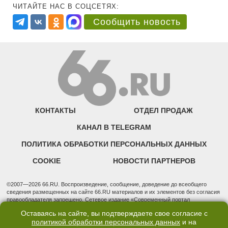
ЧИТАЙТЕ НАС В СОЦСЕТЯХ:
Сообщить новость
КОНТАКТЫ
ОТДЕЛ ПРОДАЖ
КАНАЛ В TELEGRAM
ПОЛИТИКА ОБРАБОТКИ ПЕРСОНАЛЬНЫХ ДАННЫХ
COOKIE
НОВОСТИ ПАРТНЕРОВ
©2007—2026 66.RU. Воспроизведение, сообщение, доведение до всеобщего
сведения размещенных на сайте 66.RU материалов и их элементов без согласия
правообладателя запрещено. Сетевое издание «Современный портал
Екатеринбурга — «66.ru» (18+) зарегистрировано Федеральной службой по
Оставаясь на сайте, вы подтверждаете свое согласие с
надзору в сфере связи, информационных технологий и массовых коммуникаций
политикой обработки персональных данных
и на
(Роскомнадзор). Регистрационный номер ЭЛ № ФС 77 - 76634 от 02.09.2019