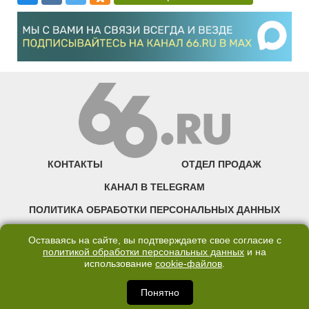
КОНТАКТЫ
ОТДЕЛ ПРОДАЖ
КАНАЛ В TELEGRAM
ПОЛИТИКА ОБРАБОТКИ ПЕРСОНАЛЬНЫХ ДАННЫХ
COOKIE
Оставаясь на сайте, вы подтверждаете свое согласие с
политикой обработки персональных данных
и на
использование
cookie-файлов
.
©2007—2025 66.RU. Воспроизведение, сообщение, доведение до всеобщего
сведения размещенных на сайте 66.RU материалов и их элементов без согласия
правообладателя запрещено. Сетевое издание «Современный портал
Понятно
Екатеринбурга — «66.ru» (18+) зарегистрировано Федеральной службой по
надзору в сфере связи, информационных технологий и массовых коммуникаций