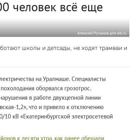
00 человек всё еще
Алексей Русаков для 66.ru
ботают школы и детсады, не ходят трамваи и
лектричества на Уралмаше. Специалисты
 похолодания оборвался грозотрос.
 нарушения в работе двухцепной линии
ская-1,2», что и привело к отключению
0/10 кВ «Екатеринбургской электросетевой
йонов к десяти утра, как ранее обещали