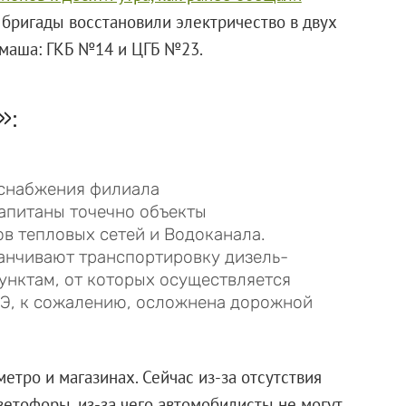
 бригады восстановили электричество в двух
маша: ГКБ №14 и ЦГБ №23.
»:
оснабжения филиала
апитаны точечно объекты
в тепловых сетей и Водоканала.
анчивают транспортировку дизель-
унктам, от которых осуществляется
СЭ, к сожалению, осложнена дорожной
етро и магазинах. Сейчас из-за отсутствия
ветофоры, из-за чего автомобилисты не могут