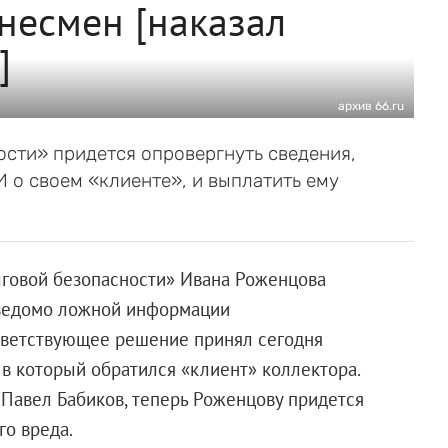
несмен [наказал
]
архив 66.ru
сти» придется опровергнуть сведения,
 о своем «клиенте», и выплатить ему
лговой безопасности» Ивана Роженцова
аведомо ложной информации
тветствующее решение принял сегодня
 в который обратился «клиент» коллектора.
а Павел Бабиков, теперь Роженцову придется
о вреда.