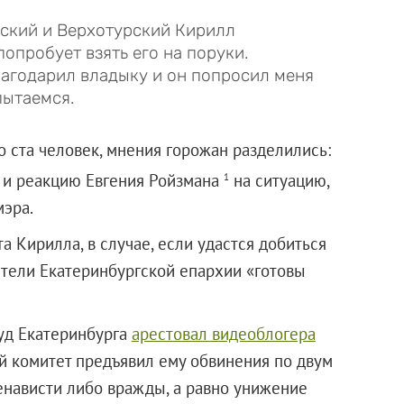
гский и Верхотурский Кирилл
попробует взять его на поруки.
лагодарил владыку и он попросил меня
пытаемся.
 ста человек, мнения горожан разделились:
 и реакцию Евгения Ройзмана
на ситуацию,
1
мэра.
а Кирилла, в случае, если удастся добиться
тели Екатеринбургской епархии «готовы
уд Екатеринбурга
арестовал видеоблогера
й комитет предъявил ему обвинения по двум
ненависти либо вражды, а равно унижение