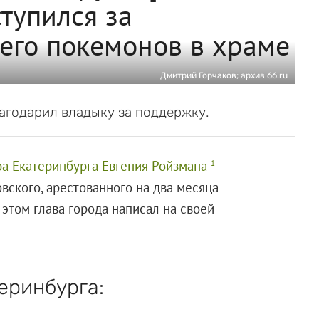
тупился за
его покемонов в храме
Дмитрий Горчаков; архив 66.ru
годарил владыку за поддержку.
ра Екатеринбурга Евгения Ройзмана
1
вского, арестованного на два месяца
этом глава города написал на своей
еринбурга: