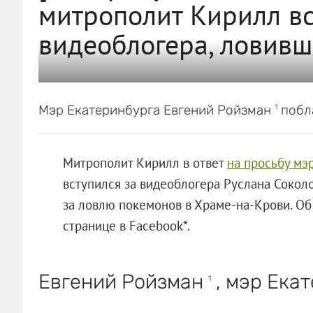
митрополит Кирилл вс
видеоблогера, ловивш
Мэр Екатеринбурга Евгений Ройзман
побла
1
Митрополит Кирилл в ответ
на просьбу мэ
вступился за видеоблогера Руслана Соколо
за ловлю покемонов в Храме-на-Крови. Об 
странице в Facebook*.
Евгений Ройзман
, мэр Екат
1