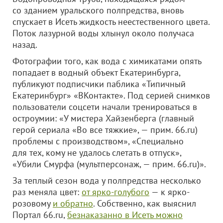
со зданием уральского полпредства, вновь
спускает в Исеть жидкость неестественного цвета.
Поток лазурной воды хлынул около получаса
назад.
Фотографии того, как вода с химикатами опять
попадает в водный объект Екатеринбурга,
публикуют подписчики паблика «Типичный
Екатеринбург» «ВКонтакте». Под серией снимков
пользователи соцсети начали тренироваться в
остроумии: «У мистера Хайзенберга (главный
герой сериала «Во все тяжкие», — прим. 66.ru)
проблемы с производством», «Специально
для тех, кому не удалось слетать в отпуск»,
«Убили Смурфа (мультперсонаж, — прим. 66.ru)».
За теплый сезон вода у полпредства несколько
раз меняла цвет:
от ярко-голубого
— к ярко-
розовому
и обратно
. Собственно, как выяснил
Портал 66.ru,
безнаказанно в Исеть можно