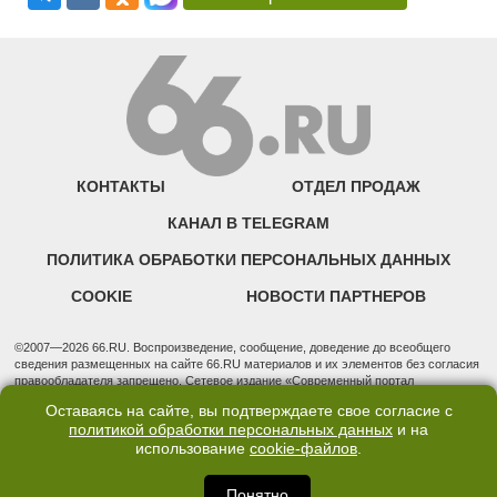
КОНТАКТЫ
ОТДЕЛ ПРОДАЖ
КАНАЛ В TELEGRAM
ПОЛИТИКА ОБРАБОТКИ ПЕРСОНАЛЬНЫХ ДАННЫХ
COOKIE
НОВОСТИ ПАРТНЕРОВ
©2007—2026 66.RU. Воспроизведение, сообщение, доведение до всеобщего
сведения размещенных на сайте 66.RU материалов и их элементов без согласия
правообладателя запрещено. Сетевое издание «Современный портал
Екатеринбурга — «66.ru» (18+) зарегистрировано Федеральной службой по
Оставаясь на сайте, вы подтверждаете свое согласие с
надзору в сфере связи, информационных технологий и массовых коммуникаций
политикой обработки персональных данных
и на
(Роскомнадзор). Регистрационный номер ЭЛ № ФС 77 - 76634 от 02.09.2019
использование
cookie-файлов
.
Учредитель: Общество с ограниченной ответственностью "66.ру". Юридический
адрес: 620014, Свердловская обл., г. Екатеринбург, ул. Бориса Ельцина, строение
3, оф. 7015 Фактический адрес редакции и отдела продаж: 620014, Свердловская
Понятно