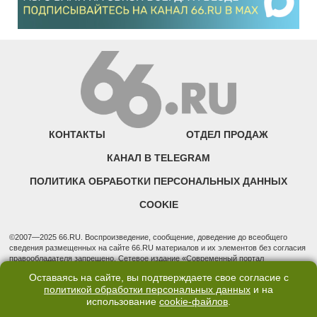
КОНТАКТЫ
ОТДЕЛ ПРОДАЖ
КАНАЛ В TELEGRAM
ПОЛИТИКА ОБРАБОТКИ ПЕРСОНАЛЬНЫХ ДАННЫХ
COOKIE
©2007—2025 66.RU. Воспроизведение, сообщение, доведение до всеобщего
сведения размещенных на сайте 66.RU материалов и их элементов без согласия
правообладателя запрещено. Сетевое издание «Современный портал
Екатеринбурга — «66.ru» (18+) зарегистрировано Федеральной службой по
Оставаясь на сайте, вы подтверждаете свое согласие с
надзору в сфере связи, информационных технологий и массовых коммуникаций
политикой обработки персональных данных
и на
(Роскомнадзор). Регистрационный номер ЭЛ № ФС 77 - 76634 от 02.09.2019
Учредитель: Общество с ограниченной ответственностью "66.ру". Юридический
использование
cookie-файлов
.
адрес: 620014, Свердловская обл., г. Екатеринбург, ул. Бориса Ельцина, строение