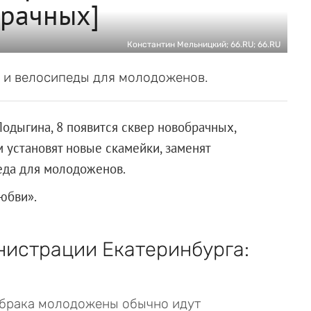
брачных]
Константин Мельницкий; 66.RU; 66.RU
» и велосипеды для молодоженов.
одыгина, 8 появится сквер новобрачных,
м установят новые скамейки, заменят
педа для молодоженов.
любви».
нистрации Екатеринбурга:
брака молодожены обычно идут