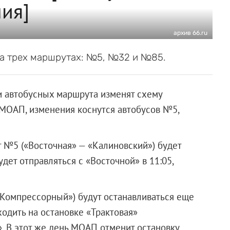
ия]
архив 66.ru
на трех маршрутах: №5, №32 и №85.
и автобусных маршрута изменят схему
 МОАП, изменения коснутся автобусов №5,
 №5 («Восточная» — «Калиновский») будет
дет отправляться с «Восточной» в 11:05,
«Компрессорный») будут останавливаться еще
одить на остановке «Трактовая»
. В этот же день МОАП отменит остановку