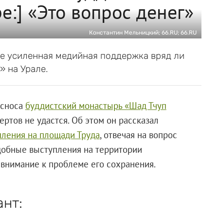
е:] «Это вопрос денег»
Константин Мельницкий; 66.RU; 66.RU
же усиленная медийная поддержка вряд ли
 на Урале.
 сноса
буддистский монастырь «Шад Тчуп
тов не удастся. Об этом он рассказал
ления на площади Труда
, отвечая на вопрос
одобные выступления на территории
внимание к проблеме его сохранения.
ант: