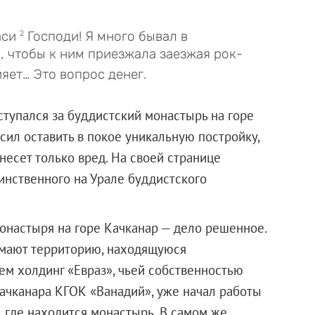
аси
Господи! Я много бывал в
2
, чтобы к ним приезжала заезжая рок-
яет… Это вопрос денег.
ступался за буддистский монастырь на горе
сил оставить в покое уникальную постройку,
несет только вред. На своей странице
динственного на Урале буддистского
онастыря на горе Качканар — дело решенное.
имают территорию, находящуюся
ем холдинг «Евраз», чьей собственностью
ачканара КГОК «Ванадий», уже начал работы
 где находится монастырь. В самом же