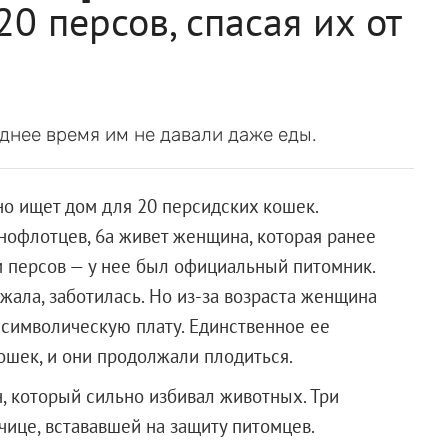
0 персов, спасая их от
днее время им не давали даже еды.
о ищет дом для 20 персидских кошек.
нофлотцев, 6а живет женщина, которая ранее
 персов — у нее был официальный питомник.
жала, заботилась. Но из-за возраста женщина
а символическую плату. Единственное ее
ошек, и они продолжали плодиться.
 который сильно избивал животных. Три
чице, встававшей на защиту питомцев.