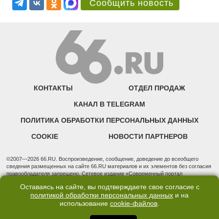
Сообщить новость
КОНТАКТЫ
ОТДЕЛ ПРОДАЖ
КАНАЛ В TELEGRAM
ПОЛИТИКА ОБРАБОТКИ ПЕРСОНАЛЬНЫХ ДАННЫХ
COOKIE
НОВОСТИ ПАРТНЕРОВ
©2007—2026 66.RU. Воспроизведение, сообщение, доведение до всеобщего
сведения размещенных на сайте 66.RU материалов и их элементов без согласия
правообладателя запрещено. Сетевое издание «Современный портал
Екатеринбурга — «66.ru» (18+) зарегистрировано Федеральной службой по
Оставаясь на сайте, вы подтверждаете свое согласие с
надзору в сфере связи, информационных технологий и массовых коммуникаций
политикой обработки персональных данных
и на
(Роскомнадзор). Регистрационный номер ЭЛ № ФС 77 - 76634 от 02.09.2019
использование
cookie-файлов
.
Учредитель: Общество с ограниченной ответственностью "66.ру". Юридический
адрес: 620014, Свердловская обл., г. Екатеринбург, ул. Бориса Ельцина, строение
3, оф. 7015 Фактический адрес редакции и отдела продаж: 620014, Свердловская