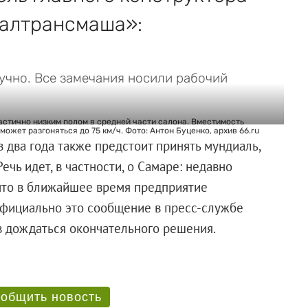
ралтрансмаша»:
чно. Все замечания носили рабочий
астично низким полом в средней части салона. Вместимость
может разгоняться до 75 км/ч. Фото: Антон Буценко, архив 66.ru
 два года также предстоит принять мундиаль,
чь идет, в частности, о Самаре: недавно
что в ближайшее время предприятие
Официально это сообщение в пресс-службе
в дождаться окончательного решения.
общить новость