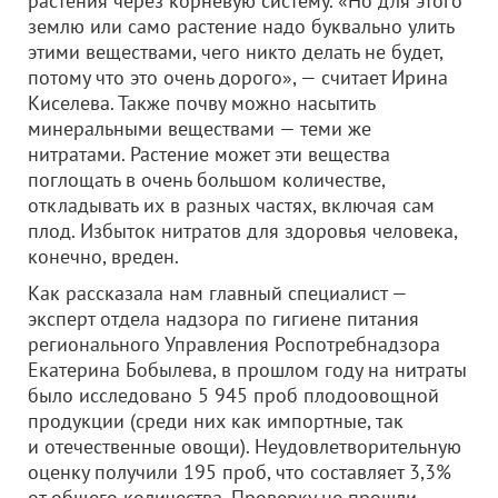
растения через корневую систему. «Но для этого
землю или само растение надо буквально улить
этими веществами, чего никто делать не будет,
потому что это очень дорого», — считает Ирина
Киселева. Также почву можно насытить
минеральными веществами — теми же
нитратами. Растение может эти вещества
поглощать в очень большом количестве,
откладывать их в разных частях, включая сам
плод. Избыток нитратов для здоровья человека,
конечно, вреден.
Как рассказала нам главный специалист —
эксперт отдела надзора по гигиене питания
регионального Управления Роспотребнадзора
Екатерина Бобылева, в прошлом году на нитраты
было исследовано 5 945 проб плодоовощной
продукции (среди них как импортные, так
и отечественные овощи). Неудовлетворительную
оценку получили 195 проб, что составляет 3,3%
от общего количества. Проверку не прошли