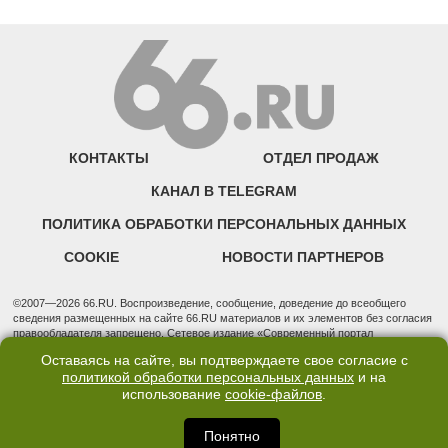
КОНТАКТЫ
ОТДЕЛ ПРОДАЖ
КАНАЛ В TELEGRAM
ПОЛИТИКА ОБРАБОТКИ ПЕРСОНАЛЬНЫХ ДАННЫХ
COOKIE
НОВОСТИ ПАРТНЕРОВ
©2007—2026 66.RU. Воспроизведение, сообщение, доведение до всеобщего
сведения размещенных на сайте 66.RU материалов и их элементов без согласия
правообладателя запрещено. Сетевое издание «Современный портал
Екатеринбурга — «66.ru» (18+) зарегистрировано Федеральной службой по
Оставаясь на сайте, вы подтверждаете свое согласие с
надзору в сфере связи, информационных технологий и массовых коммуникаций
политикой обработки персональных данных
и на
(Роскомнадзор). Регистрационный номер ЭЛ № ФС 77 - 76634 от 02.09.2019
использование
cookie-файлов
.
Учредитель: Общество с ограниченной ответственностью "66.ру". Юридический
адрес: 620014, Свердловская обл., г. Екатеринбург, ул. Бориса Ельцина, строение
3, оф. 7015 Фактический адрес редакции и отдела продаж: 620014, Свердловская
Понятно
обл., г. Екатеринбург, ул. Бориса Ельцина, д. 3, оф. 7015, +7 (343) 288-50-66