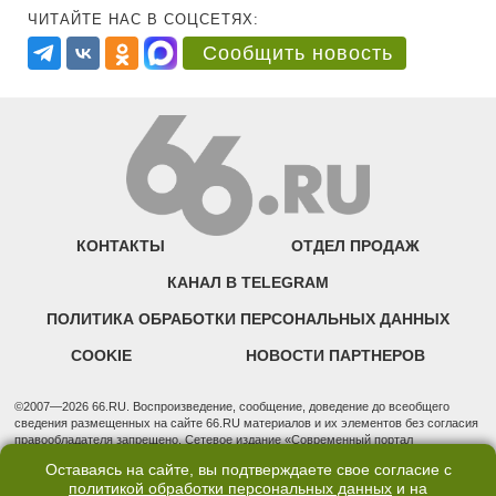
ЧИТАЙТЕ НАС В СОЦСЕТЯХ:
Сообщить новость
КОНТАКТЫ
ОТДЕЛ ПРОДАЖ
КАНАЛ В TELEGRAM
ПОЛИТИКА ОБРАБОТКИ ПЕРСОНАЛЬНЫХ ДАННЫХ
COOKIE
НОВОСТИ ПАРТНЕРОВ
©2007—2026 66.RU. Воспроизведение, сообщение, доведение до всеобщего
сведения размещенных на сайте 66.RU материалов и их элементов без согласия
правообладателя запрещено. Сетевое издание «Современный портал
Екатеринбурга — «66.ru» (18+) зарегистрировано Федеральной службой по
Оставаясь на сайте, вы подтверждаете свое согласие с
надзору в сфере связи, информационных технологий и массовых коммуникаций
политикой обработки персональных данных
и на
(Роскомнадзор). Регистрационный номер ЭЛ № ФС 77 - 76634 от 02.09.2019