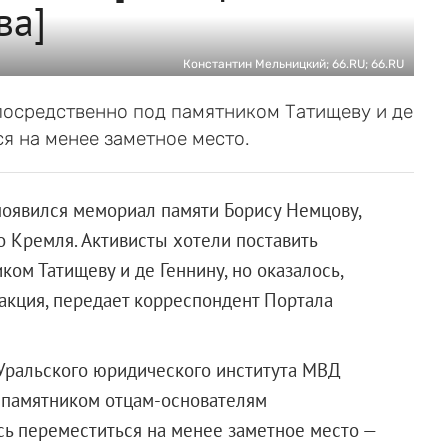
ва]
Константин Мельницкий; 66.RU; 66.RU
посредственно под памятником Татищеву и де
ся на менее заметное место.
появился мемориал памяти Борису Немцову,
о Кремля. Активисты хотели поставить
ом Татищеву и де Геннину, но оказалось,
 акция, передает корреспондент Портала
м Уральского юридического института МВД
д памятником отцам-основателям
сь переместиться на менее заметное место —