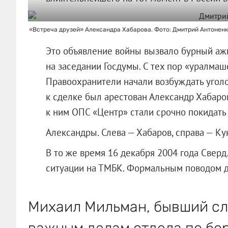
«Встреча друзей» Александра Хабарова. Фото: Дмитрий Антоненк
Это объявление войны вызвало бурный аж
на заседании Госдумы. С тех пор «уралма
Правоохранители начали возбуждать угол
к сделке был арестован Александр Хабар
к ним ОПС «Центр» стали срочно покидать
Александры. Слева — Хабаров, справа — К
В то же время 16 декабря 2004 года Свер
ситуации на ТМБК. Формальным поводом д
Михаил Мильман, бывший сл
важным делам отдела по бо