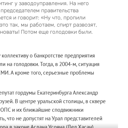
итинг у заводоуправления. На него
н председателем правительства
ется и говорит: «Ну что, пропили
это так, мы работаем, спирт развозят,
виноваты! Потом еще голодовки были.
у коллективу о банкротстве предприятия
и на голодовки. Тогда, в 2004-м, ситуация
МИ. А кроме того, серьезные проблемы
епутат гордумы Екатеринбурга Александр
узей. В центре уральской столицы, в сквере
и ОПС и их ближайшие сподвижники
ь, что не допустят на Урал представителей
ра в законе Аслана Усояна (Дед Хасан).