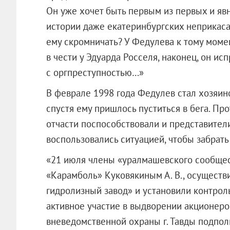
Он уже хочет быть первым из первых и явн
истории даже екатеринбургских неприкаса
ему скромничать? У Федулева к тому моме
в чести у Эдуарда Росселя, наконец, он ис
с оргпреступностью…»
В феврале 1998 года Федулев стал хозяин
спустя ему пришлось пуститься в бега. Про
отчасти поспособствовали и представител
воспользовались ситуацией, чтобы забрать
«21 июля члены «уралмашевского сообщес
«Карамболь» Куковякиным А. В., осущест
гидролизный завод»
и установили контрол
активное участие в выдворении акционеро
вневедомственной охраны г. Тавды подпол