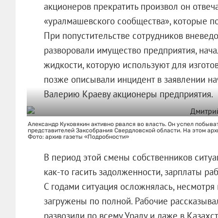
акционеров прекратить произвол он отвеч
«уралмашевского сообщества», которые по
При попустительстве сотрудников вневедо
разворовали имущество предприятия, нача
жидкости, которую используют для изгото
позже описывали инцидент в заявлении н
Валерию Краеву акционеры предприятия.
Александр Куковякин активно рвался во власть. Он успел побыва
представителей Заксобрания Свердловской области. На этом арх
Фото: архив газеты «Подробности»
В период этой смены собственников ситуа
как-то гасить задолженности, зарплаты ра
С годами ситуация осложнялась, несмотря
загружены по полной. Рабочие рассказывали
развозили по всему Уралу и даже в Казахс