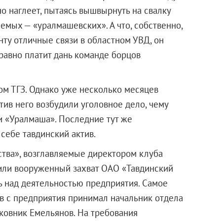
о наглеет, пытаясь вышвырнуть на свалку
емых — «уралмашевских». А что, собственно,
нту отличные связи в областном УВД, он
правно платит дань команде борцов
ом ТГЗ. Однако уже несколько месяцев
тив него возбудили уголовное дело, чему
и «Уралмаша». Последние тут же
 себе тавдинский актив.
тва», возглавляемые директором клуба
вили вооруженный захват
ОАО «Тавдинский
ь над деятельностью предприятия. Самое
в с предприятия принимал начальник отдела
ковник Емельянов. На требования