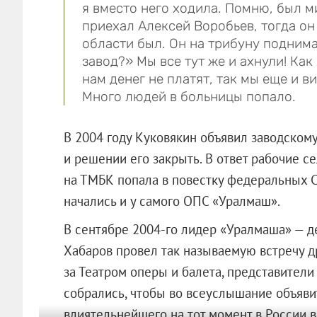
я вместо него ходила. Помню, был м
приехал Алексей Воробьев, тогда о
области был. Он на трибуну поднима
завод?» Мы все тут же и ахнули! Как 
нам денег не платят, так мы еще и 
Много людей в больницы попало.
В 2004 году Куковякин объявил заводском
и решении его закрыть. В ответ рабочие сел
на ТМБК попала в повестку федеральных С
начались и у самого ОПС «Уралмаш».
В сентябре 2004-го лидер «Уралмаша» — д
Хабаров провел так называемую встречу др
за Театром оперы и балета, представител
собрались, чтобы во всеуслышание объявит
влиятельнейшего на тот момент в России во