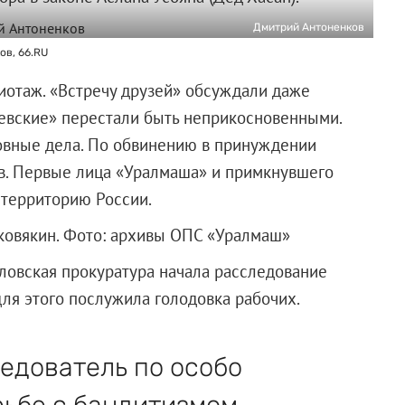
Дмитрий Антоненков
ов, 66.RU
иотаж. «Встречу друзей» обсуждали даже
шевские» перестали быть неприкосновенными.
овные дела. По обвинению в принуждении
ов. Первые лица «Уралмаша» и примкнувшего
 территорию России.
уковякин. Фото: архивы ОПС «Уралмаш»
дловская прокуратура начала расследование
ля этого послужила голодовка рабочих.
едователь по особо
рьбе с бандитизмом