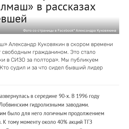
лмаш» в рассказах
евшей
Фото со страницы в Facebook* Александра Куковякина
ш» Александр Куковякин в скором времени
т свободным гражданином. Это стало
ки в СИЗО за полтора». Мы публикуем
Кто судил и за что сидел бывший лидер
азвернулась в середине 90-х. В 1996 году
Лобвинским гидролизными заводами.
ким было для него логичным продолжением
 К тому моменту около 40% акций ТГЗ