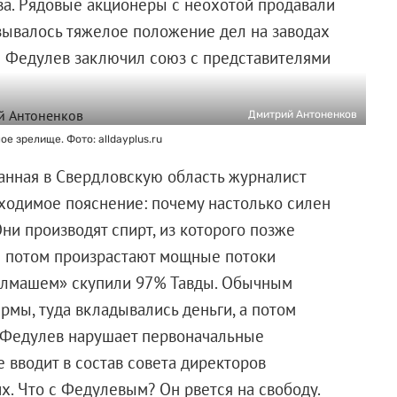
ива. Рядовые акционеры с неохотой продавали
зывалось тяжелое положение дел на заводах
вел Федулев заключил союз с представителями
Дмитрий Антоненков
 зрелище. Фото: alldayplus.ru
анная в Свердловскую область журналист
ходимое пояснение: почему настолько силен
ни производят спирт, из которого позже
й потом произрастают мощные потоки
ралмашем» скупили 97% Тавды. Обычным
ирмы, туда вкладывались деньги, а потом
я, Федулев нарушает первоначальные
 вводит в состав совета директоров
х. Что с Федулевым? Он рвется на свободу.