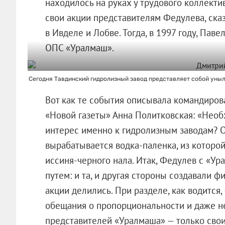
находилось на руках у трудового коллект
свои акции представителям Федулева, ска
в Ивделе и Лобве. Тогда, в 1997 году, Па
ОПС «Уралмаш».
Сегодня Тавдинский гидролизный завод представляет собой унылое
Вот как те события описывала командиров
«Новой газеты» Анна Политковская: «Необ
интерес именно к гидролизным заводам? О
вырабатывается водка-паленка, из которо
иссиня-черного нала. Итак, Федулев с «У
путем: и та, и другая стороны создавали ф
акции делились. При разделе, как водитс
обещания о пропорциональности и даже не
представителей «Уралмаша» — только свои