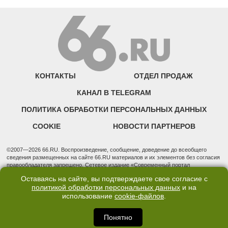
КОНТАКТЫ
ОТДЕЛ ПРОДАЖ
КАНАЛ В TELEGRAM
ПОЛИТИКА ОБРАБОТКИ ПЕРСОНАЛЬНЫХ ДАННЫХ
COOKIE
НОВОСТИ ПАРТНЕРОВ
©2007—2026 66.RU. Воспроизведение, сообщение, доведение до всеобщего
сведения размещенных на сайте 66.RU материалов и их элементов без согласия
правообладателя запрещено. Сетевое издание «Современный портал
Екатеринбурга — «66.ru» (18+) зарегистрировано Федеральной службой по
Оставаясь на сайте, вы подтверждаете свое согласие с
надзору в сфере связи, информационных технологий и массовых коммуникаций
политикой обработки персональных данных
и на
(Роскомнадзор). Регистрационный номер ЭЛ № ФС 77 - 76634 от 02.09.2019
использование
cookie-файлов
.
Учредитель: Общество с ограниченной ответственностью "66.ру". Юридический
адрес: 620014, Свердловская обл., г. Екатеринбург, ул. Бориса Ельцина, строение
3, оф. 7015 Фактический адрес редакции и отдела продаж: 620014, Свердловская
Понятно
обл., г. Екатеринбург, ул. Бориса Ельцина, д. 3, оф. 7015, +7 (343) 288-50-66
info@news.66.ru Главный редактор: Шлыков Дмитрий Владимирович