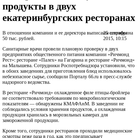
продукты в двух
екатеринбургских ресторанах
В отношении компании и ее директора выписаны штрафы на
25 сентября
50 тыс. рублей.
2015, 10:15
Санитарные врачи провели плановую проверку в двух
предприятиях общественного питания компании «Ричмонд
Рест»: ресторане «Палех» на Гагарина и ресторане «Ричмонд»
на Малышева. Сотрудники Роспотребнадзора установили, что
в обоих заведениях для приготовления блюд использовалось
небезопасное сырье, сообщили Порталу 66.ru в пресс-службе
надзорного ведомства.
В ресторане «Ричмонд» охлажденное филе птицы-бройлера
не соответствовало требованиям по микробиологическим
показателям — обнаружены КМАФАнМ. В заведении не
соблюдались условия хранения продуктов, а охлажденная
продукция хранилась в морозильных камерах для
замороженной продукции.
Кроме того, сотрудники ресторанов проходили медицинские
осмотры реже раза в год, как это предписывает