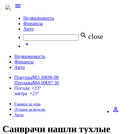
menu
Недвижимость
Финансы
Авто
search
close
arrow_drop_down
Недвижимость
Финансы
Авто
Покупка
$83,30
€96,00
Продажа
$84,00
€97,30
Погода: +23°
завтра +23°
Главное за день
perm_identity
Лучшее за неделю
Хиты
Санврачи нашли тухлые