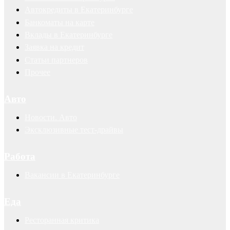
Автокредиты в Екатеринбурге
Банкоматы на карте
Вклады в Екатеринбурге
Заявка на кредит
Статьи партнеров
Прочее
Авто
Новости. Авто
Эксклюзивные тест-драйвы
Работа
Вакансии в Екатеринбурге
Еда
Ресторанная критика