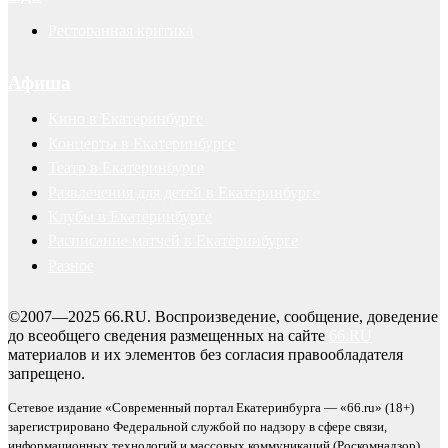
Ресторанная критика
Афиша
Кино в Екатеринбурге
Концерты в Екатеринбурге
Театр в Екатеринбурге
Развлечения для детей в Екатеринбурге
Клубы в Екатеринбурге
Расписание матчей в Екатеринбурге
Разное
©2007—2025 66.RU. Воспроизведение, сообщение, доведение
до всеобщего сведения размещенных на сайте
66.RU
материалов и их элементов без согласия правообладателя
запрещено.
Сетевое издание «Современный портал Екатеринбурга — «66.ru» (18+)
зарегистрировано Федеральной службой по надзору в сфере связи,
информационных технологий и массовых коммуникаций (Роскомнадзор).