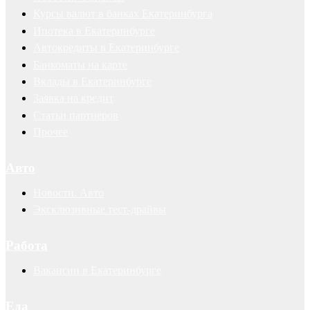
Курсы валют в банках Екатеринбурга
Ипотека в Екатеринбурге
Автокредиты в Екатеринбурге
Банкоматы на карте
Вклады в Екатеринбурге
Заявка на кредит
Статьи партнеров
Прочее
Авто
Новости. Авто
Эксклюзивные тест-драйвы
Работа
Вакансии в Екатеринбурге
Еда