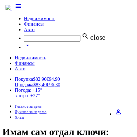
menu
Недвижимость
Финансы
Авто
search
close
arrow_drop_down
Недвижимость
Финансы
Авто
Покупка
$82,90
€94,90
Продажа
$83,40
€96,30
Погода: +15°
завтра +27°
Главное за день
perm_identity
Лучшее за неделю
Хиты
Имам сам отдал ключи: