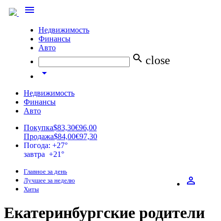
menu
Недвижимость
Финансы
Авто
search
close
arrow_drop_down
Недвижимость
Финансы
Авто
Покупка
$83,30
€96,00
Продажа
$84,00
€97,30
Погода: +27°
завтра +21°
Главное за день
perm_identity
Лучшее за неделю
Хиты
Екатеринбургские родители