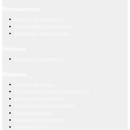
Недвижимость
Новости. Недвижимость
Новостройки Екатеринбурга
Загородные дома и поселки
Здоровье
Клиники Екатеринбурга
Финансы
Новости. Финансы
Курсы валют в банках Екатеринбурга
Ипотека в Екатеринбурге
Автокредиты в Екатеринбурге
Банкоматы на карте
Вклады в Екатеринбурге
Заявка на кредит