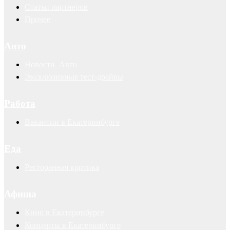
Статьи партнеров
Прочее
Авто
Новости. Авто
Эксклюзивные тест-драйвы
Работа
Вакансии в Екатеринбурге
Еда
Ресторанная критика
Афиша
Кино в Екатеринбурге
Концерты в Екатеринбурге