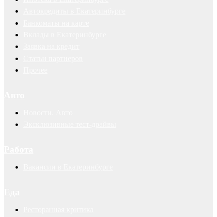
Автокредиты в Екатеринбурге
Банкоматы на карте
Вклады в Екатеринбурге
Заявка на кредит
Статьи партнеров
Прочее
Авто
Новости. Авто
Эксклюзивные тест-драйвы
Работа
Вакансии в Екатеринбурге
Еда
Ресторанная критика