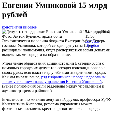
Евгении Умниковой 15 млрд
рублей
константин киселев
24 июня 2014,
Фото: Антон Буценко; архив 66.ru
15:56
Это фактически половина бюджета Екатеринбурга. Теперь
Андрей
госпожа Умникова, которой сегодня депутаты Гордумы
Щербов
расширили полномочия, будет распоряжаться всеми деньгами,
выделяемыми городом на образование.
Управление образования администрации Екатеринбурга с
помощью городских депутатов сегодня консолидировало в
своих руках всю власть над учебными заведениями города.
Как мы писали ранее,
ряд избранников народа недовольны
таким усилением главы управления Евгении Умниковой
.
(Ранее полномочия были разделены между управлением и
администрациями районов.)
В частности, по мнению депутата Гордумы, профессора УрФУ
Константина Киселева, реформа управления может
фактически поставить крест на развитии школ в городе.