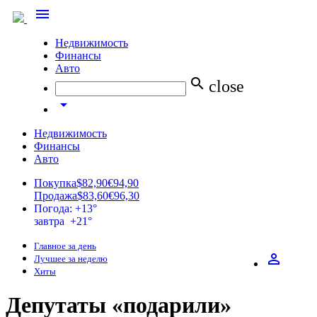
menu
Недвижимость
Финансы
Авто
search
close
arrow_drop_down
Недвижимость
Финансы
Авто
Покупка
$82,90
€94,90
Продажа
$83,60
€96,30
Погода: +13°
завтра +21°
Главное за день
perm_identity
Лучшее за неделю
Хиты
Депутаты «подарили»