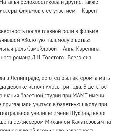
 Наталья Белохвостикова и другие. Также
жиссеры фильмов с ее участием — Карен
вестность после главной роли в фильме
лучившем «Золотую пальмовую ветвь»
льная роль Самойловой — Анна Каренина
ого романа Л.Н. Толстого. Всего она
а в Ленинграде, ее отец был актером, а мать
да девочке исполнилось три года. В детстве
кончания балетной студии при МАМТ имени
 приглашали учиться в балетную школу при
 театральное училище имени Щукина, после
лашена режиссером Михаилом Калатозовым на
, принесшую ей всемирную известность.