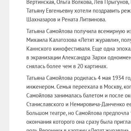
Вертинская, Ольга Волкова, Лев Прыгунов,
Татьяну Евгеньевну хотели поздравить ре
Шахназаров и Рената Литвинова.
Татьяна Самойлова получила всемирную из
Михаила Калатозова «Летят журавли», по
Каннского кинофестиваля. Еще одна эпоха
в экранизации Александра Зархи одноименн
снялась более чем в 20 картинах.
Татьяна Самойлова родилась 4 мая 1934 год
инженером. Семья переехала в Москву, ког
Самойлова занималась балетом и после о
Станиславского и Немировича-Данченко ее
Большом театре, но Самойлова предпочла
окончания которого она сразу была приг
роль Вероники в картину «Летят журавли»