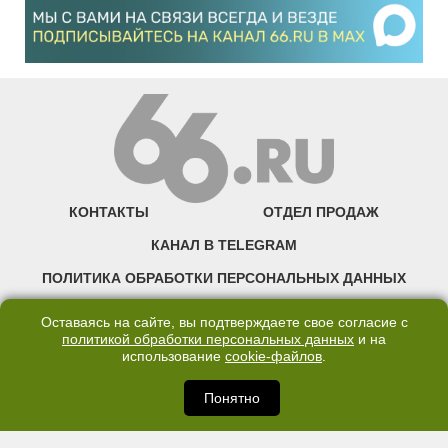
КОНТАКТЫ
ОТДЕЛ ПРОДАЖ
КАНАЛ В TELEGRAM
ПОЛИТИКА ОБРАБОТКИ ПЕРСОНАЛЬНЫХ ДАННЫХ
COOKIE
Оставаясь на сайте, вы подтверждаете свое согласие с
политикой обработки персональных данных
и на
использование
cookie-файлов
.
©2007—2025 66.RU. Воспроизведение, сообщение, доведение до всеобщего
сведения размещенных на сайте 66.RU материалов и их элементов без согласия
правообладателя запрещено. Сетевое издание «Современный портал
Понятно
Екатеринбурга — «66.ru» (18+) зарегистрировано Федеральной службой по
надзору в сфере связи, информационных технологий и массовых коммуникаций
(Роскомнадзор). Регистрационный номер ЭЛ № ФС 77 - 76634 от 02.09.2019
Учредитель: Общество с ограниченной ответственностью "66.ру". Юридический