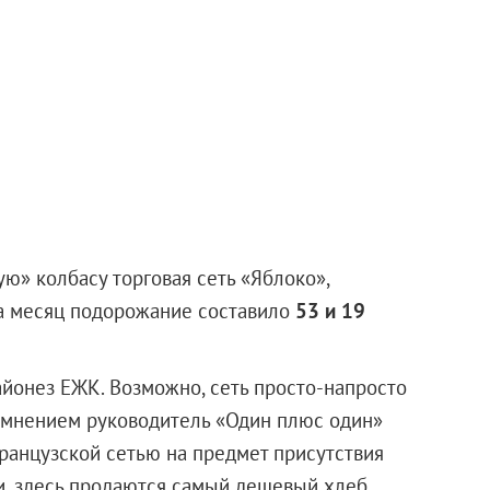
ю» колбасу торговая сеть «Яблоко»,
За месяц подорожание составило
53 и 19
айонез ЕЖК. Возможно, сеть просто-напросто
я мнением руководитель «Один плюс один»
ранцузской сетью на предмет присутствия
и, здесь продаются самый дешевый хлеб,