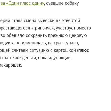
тва «Один плюс один»
, съевшие собаку
рии стала смена вывески в четвертой
зрастающегося «Гринвича», участвует вместо
ство обещало сохранить прежнюю ценовую
родукта не изменилась, на три — упала,
ющей считаем ситуацию с картошкой (
плюс
ато за те же деньги, пока идут акции,
макарошек.