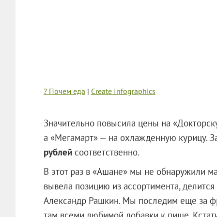
? Почем еда
|
Create Infographics
Значительно повысила цены на «Докторску
а «Мегамарт» — на охлажденную курицу. 
рублей
соответственно.
В этот раз в «Ашане» мы не обнаружили м
вывела позицию из ассортимента, делитс
Александр Рашкин. Мы последим еще за ф
там всеми любимой добавки к пище. Кстат