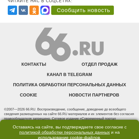
ЧИТАЙТЕ НАС В СОЦСЕТЯХ:
Сообщить новость
КОНТАКТЫ
ОТДЕЛ ПРОДАЖ
КАНАЛ В TELEGRAM
ПОЛИТИКА ОБРАБОТКИ ПЕРСОНАЛЬНЫХ ДАННЫХ
COOKIE
НОВОСТИ ПАРТНЕРОВ
©2007—2026 66.RU. Воспроизведение, сообщение, доведение до всеобщего
сведения размещенных на сайте 66.RU материалов и их элементов без согласия
правообладателя запрещено. Сетевое издание «Современный портал
Екатеринбурга — «66.ru» (18+) зарегистрировано Федеральной службой по
Оставаясь на сайте, вы подтверждаете свое согласие с
надзору в сфере связи, информационных технологий и массовых коммуникаций
политикой обработки персональных данных
и на
(Роскомнадзор). Регистрационный номер ЭЛ № ФС 77 - 76634 от 02.09.2019
использование
cookie-файлов
.
Учредитель: Общество с ограниченной ответственностью "66.ру". Юридический