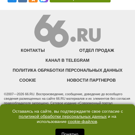
КОНТАКТЫ
ОТДЕЛ ПРОДАЖ
КАНАЛ В TELEGRAM
ПОЛИТИКА ОБРАБОТКИ ПЕРСОНАЛЬНЫХ ДАННЫХ
COOKIE
НОВОСТИ ПАРТНЕРОВ
©2007—2026 66.RU. Воспроизведение, сообщение, доведение до всеобщего
сведения размещенных на сайте 66.RU материалов и их элементов без согласия
правообладателя запрещено. Сетевое издание «Современный портал
Екатеринбурга — «66.ru» (18+) зарегистрировано Федеральной службой по
Оставаясь на сайте, вы подтверждаете свое согласие с
надзору в сфере связи, информационных технологий и массовых коммуникаций
политикой обработки персональных данных
и на
(Роскомнадзор). Регистрационный номер ЭЛ № ФС 77 - 76634 от 02.09.2019
использование
cookie-файлов
.
Учредитель: Общество с ограниченной ответственностью "66.ру". Юридический
адрес: 620014, Свердловская обл., г. Екатеринбург, ул. Бориса Ельцина, строение
3, оф. 7015 Фактический адрес редакции и отдела продаж: 620014, Свердловская
Понятно
обл., г. Екатеринбург, ул. Бориса Ельцина, д. 3, оф. 7015, +7 (343) 288-50-66