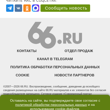
ЧИТАЙТЕ НАС В СОЦСЕТЯХ:
Сообщить новость
КОНТАКТЫ
ОТДЕЛ ПРОДАЖ
КАНАЛ В TELEGRAM
ПОЛИТИКА ОБРАБОТКИ ПЕРСОНАЛЬНЫХ ДАННЫХ
COOKIE
НОВОСТИ ПАРТНЕРОВ
©2007—2026 66.RU. Воспроизведение, сообщение, доведение до всеобщего
сведения размещенных на сайте 66.RU материалов и их элементов без согласия
правообладателя запрещено. Сетевое издание «Современный портал
Екатеринбурга — «66.ru» (18+) зарегистрировано Федеральной службой по
Оставаясь на сайте, вы подтверждаете свое согласие с
надзору в сфере связи, информационных технологий и массовых коммуникаций
политикой обработки персональных данных
и на
(Роскомнадзор). Регистрационный номер ЭЛ № ФС 77 - 76634 от 02.09.2019
использование
cookie-файлов
.
Учредитель: Общество с ограниченной ответственностью "66.ру". Юридический