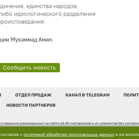
динения, единства народов,
либо идеологического разделения
ероисповедания.
дерации Мухаммад Амин.
Сообщить новость
Ы
ОТДЕЛ ПРОДАЖ
КАНАЛ В TELEGRAM
ПОЛИТ
НОВОСТИ ПАРТНЕРОВ
о сведения размещенных на сайте 66.RU материалов и их элементов без соглас
 по надзору в сфере связи, информационных технологий и массовых коммуникаци
". Юридический адрес: 620014, Свердловская обл., г. Екатеринбург, ул. Бориса 
 согласие с
политикой обработки персональных данных
и на испол
, д. 3, оф. 7015, +7 (343) 288-50-66 info@news.66.ru Главный редактор: Шлыков 