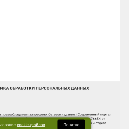
ИКА ОБРАБОТКИ ПЕРСОНАЛЬНЫХ ДАННЫХ
ия правообладателя запрещено. Сетевое издание «Современный портал
й (Роскомнадзор). Регистрационный номер ЭЛ № ФС 77 - 76634 от
Ельцина, строение 3, оф. 7015 Фактический адрес редакции и отдела
Понятно
ьзование
cookie-файлов
.
Дмитрий Владимирович