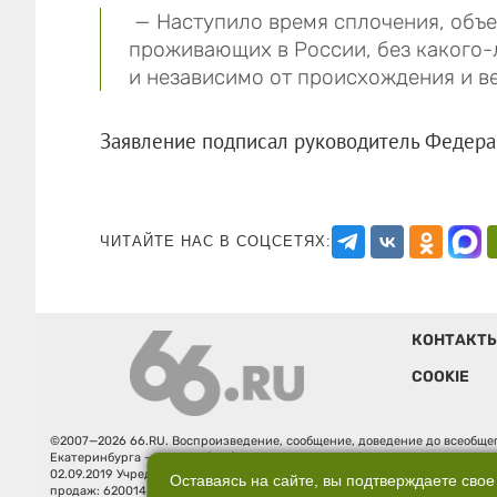
— Наступило время сплочения, объе
проживающих в России, без какого-
и независимо от происхождения и в
Заявление подписал руководитель Фе
ЧИТАЙТЕ НАС В СОЦСЕТЯХ:
КОНТАКТ
COOKIE
©2007—2026 66.RU. Воспроизведение, сообщение, доведение до всеобщег
Екатеринбурга — «66.ru» (18+) зарегистрировано Федеральной службой
02.09.2019 Учредитель: Общество с ограниченной ответственностью "66.ру
Оставаясь на сайте, вы подтверждаете свое
продаж: 620014, Свердловская обл., г. Екатеринбург, ул. Бориса Ельцина