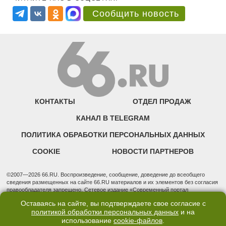
Сообщить новость
КОНТАКТЫ
ОТДЕЛ ПРОДАЖ
КАНАЛ В TELEGRAM
ПОЛИТИКА ОБРАБОТКИ ПЕРСОНАЛЬНЫХ ДАННЫХ
COOKIE
НОВОСТИ ПАРТНЕРОВ
©2007—2026 66.RU. Воспроизведение, сообщение, доведение до всеобщего
сведения размещенных на сайте 66.RU материалов и их элементов без согласия
правообладателя запрещено. Сетевое издание «Современный портал
Екатеринбурга — «66.ru» (18+) зарегистрировано Федеральной службой по
Оставаясь на сайте, вы подтверждаете свое согласие с
надзору в сфере связи, информационных технологий и массовых коммуникаций
политикой обработки персональных данных
и на
(Роскомнадзор). Регистрационный номер ЭЛ № ФС 77 - 76634 от 02.09.2019
использование
cookie-файлов
.
Учредитель: Общество с ограниченной ответственностью "66.ру". Юридический