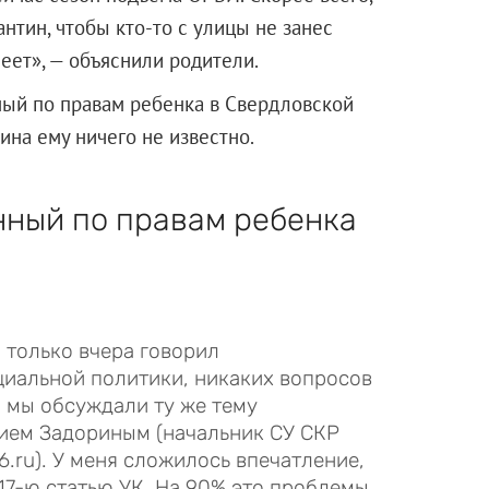
нтин, чтобы кто-то с улицы не занес
леет», — объяснили родители.
ный по правам ребенка в Свердловской
ина ему ничего не известно.
нный по правам ребенка
 только вчера говорил
циальной политики, никаких вопросов
а мы обсуждали ту же тему
ием Задориным (начальник СУ СКР
6.ru). У меня сложилось впечатление,
117-ю статью УК. На 90% это проблемы