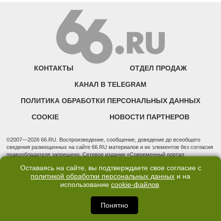
КОНТАКТЫ
ОТДЕЛ ПРОДАЖ
КАНАЛ В TELEGRAM
ПОЛИТИКА ОБРАБОТКИ ПЕРСОНАЛЬНЫХ ДАННЫХ
COOKIE
НОВОСТИ ПАРТНЕРОВ
©2007—2026 66.RU. Воспроизведение, сообщение, доведение до всеобщего
сведения размещенных на сайте 66.RU материалов и их элементов без согласия
правообладателя запрещено. Сетевое издание «Современный портал
Екатеринбурга — «66.ru» (18+) зарегистрировано Федеральной службой по
Оставаясь на сайте, вы подтверждаете свое согласие с
надзору в сфере связи, информационных технологий и массовых коммуникаций
политикой обработки персональных данных
и на
(Роскомнадзор). Регистрационный номер ЭЛ № ФС 77 - 76634 от 02.09.2019
использование
cookie-файлов
.
Учредитель: Общество с ограниченной ответственностью "66.ру". Юридический
адрес: 620014, Свердловская обл., г. Екатеринбург, ул. Бориса Ельцина, строение
3, оф. 7015 Фактический адрес редакции и отдела продаж: 620014, Свердловская
Понятно
обл., г. Екатеринбург, ул. Бориса Ельцина, д. 3, оф. 7015, +7 (343) 288-50-66
info@news.66.ru Главный редактор: Шлыков Дмитрий Владимирович