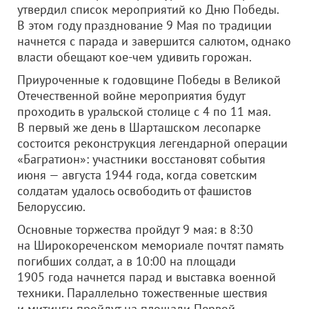
утвердил список мероприятий ко Дню Победы.
В этом году празднование 9 Мая по традиции
начнется с парада и завершится салютом, однако
власти обещают кое-чем удивить горожан.
Приуроченные к годовщине Победы в Великой
Отечественной войне мероприятия будут
проходить в уральской столице с 4 по 11 мая.
В первый же день в Шарташском лесопарке
состоится реконструкция легендарной операции
«Багратион»: участники восстановят события
июня — августа 1944 года, когда советским
солдатам удалось освободить от фашистов
Белоруссию.
Основные торжества пройдут 9 мая: в 8:30
на Широкореченском мемориале почтят память
погибших солдат, а в 10:00 на площади
1905 года начнется парад и выставка военной
техники. Параллельно тожественные шествия
и митинги пройдут на площади Первой