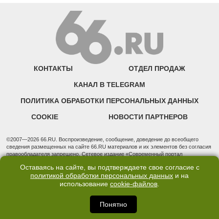
КОНТАКТЫ
ОТДЕЛ ПРОДАЖ
КАНАЛ В TELEGRAM
ПОЛИТИКА ОБРАБОТКИ ПЕРСОНАЛЬНЫХ ДАННЫХ
COOKIE
НОВОСТИ ПАРТНЕРОВ
©2007—2026 66.RU. Воспроизведение, сообщение, доведение до всеобщего
сведения размещенных на сайте 66.RU материалов и их элементов без согласия
правообладателя запрещено. Сетевое издание «Современный портал
Екатеринбурга — «66.ru» (18+) зарегистрировано Федеральной службой по
Оставаясь на сайте, вы подтверждаете свое согласие с
надзору в сфере связи, информационных технологий и массовых коммуникаций
политикой обработки персональных данных
и на
(Роскомнадзор). Регистрационный номер ЭЛ № ФС 77 - 76634 от 02.09.2019
использование
cookie-файлов
.
Учредитель: Общество с ограниченной ответственностью "66.ру". Юридический
адрес: 620014, Свердловская обл., г. Екатеринбург, ул. Бориса Ельцина, строение
3, оф. 7015 Фактический адрес редакции и отдела продаж: 620014, Свердловская
Понятно
обл., г. Екатеринбург, ул. Бориса Ельцина, д. 3, оф. 7015, +7 (343) 288-50-66
info@news.66.ru Главный редактор: Шлыков Дмитрий Владимирович