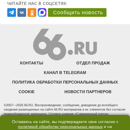
ЧИТАЙТЕ НАС В СОЦСЕТЯХ:
Сообщить новость
КОНТАКТЫ
ОТДЕЛ ПРОДАЖ
КАНАЛ В TELEGRAM
ПОЛИТИКА ОБРАБОТКИ ПЕРСОНАЛЬНЫХ ДАННЫХ
COOKIE
НОВОСТИ ПАРТНЕРОВ
©2007—2026 66.RU. Воспроизведение, сообщение, доведение до всеобщего
сведения размещенных на сайте 66.RU материалов и их элементов без согласия
правообладателя запрещено. Сетевое издание «Современный портал
Екатеринбурга — «66.ru» (18+) зарегистрировано Федеральной службой по
Оставаясь на сайте, вы подтверждаете свое согласие с
надзору в сфере связи, информационных технологий и массовых коммуникаций
политикой обработки персональных данных
и на
(Роскомнадзор). Регистрационный номер ЭЛ № ФС 77 - 76634 от 02.09.2019