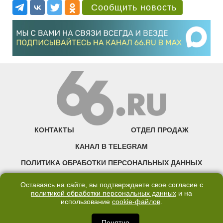
Сообщить новость
КОНТАКТЫ
ОТДЕЛ ПРОДАЖ
КАНАЛ В TELEGRAM
ПОЛИТИКА ОБРАБОТКИ ПЕРСОНАЛЬНЫХ ДАННЫХ
COOKIE
Оставаясь на сайте, вы подтверждаете свое согласие с
политикой обработки персональных данных
и на
использование
cookie-файлов
.
©2007—2025 66.RU. Воспроизведение, сообщение, доведение до всеобщего
сведения размещенных на сайте 66.RU материалов и их элементов без согласия
правообладателя запрещено. Сетевое издание «Современный портал
Понятно