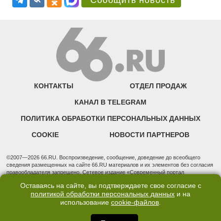
Сообщить новость
КОНТАКТЫ
ОТДЕЛ ПРОДАЖ
КАНАЛ В TELEGRAM
ПОЛИТИКА ОБРАБОТКИ ПЕРСОНАЛЬНЫХ ДАННЫХ
COOKIE
НОВОСТИ ПАРТНЕРОВ
©2007—2026 66.RU. Воспроизведение, сообщение, доведение до всеобщего
сведения размещенных на сайте 66.RU материалов и их элементов без согласия
правообладателя запрещено. Сетевое издание «Современный портал
Екатеринбурга — «66.ru» (18+) зарегистрировано Федеральной службой по
Оставаясь на сайте, вы подтверждаете свое согласие с
надзору в сфере связи, информационных технологий и массовых коммуникаций
политикой обработки персональных данных
и на
(Роскомнадзор). Регистрационный номер ЭЛ № ФС 77 - 76634 от 02.09.2019
использование
cookie-файлов
.
Учредитель: Общество с ограниченной ответственностью "66.ру". Юридический
адрес: 620014, Свердловская обл., г. Екатеринбург, ул. Бориса Ельцина, строение
3, оф. 7015 Фактический адрес редакции и отдела продаж: 620014, Свердловская