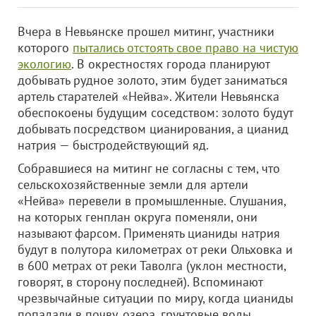
Вчера в Невьянске прошел митинг, участники
которого
пытались отстоять свое право на чистую
экологию
. В окрестностях города планируют
добывать рудное золото, этим будет заниматься
артель старателей «Нейва». Жители Невьянска
обеспокоены будущим соседством: золото будут
добывать посредством цианирования, а цианид
натрия — быстродействующий яд.
Собравшиеся на митинг не согласны с тем, что
сельскохозяйственные земли для артели
«Нейва» перевели в промышленные. Слушания,
на которых генплан округа поменяли, они
называют фарсом. Применять цианиды натрия
будут в полутора километрах от реки Ольховка и
в 600 метрах от реки Таволга (уклон местности,
говорят, в сторону последней). Вспоминают
чрезвычайные ситуации по миру, когда цианиды
попадали в почву, озера, грунтовые воды.