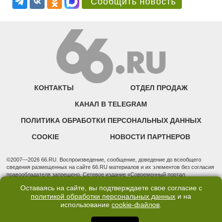
Сообщить новость
КОНТАКТЫ
ОТДЕЛ ПРОДАЖ
КАНАЛ В TELEGRAM
ПОЛИТИКА ОБРАБОТКИ ПЕРСОНАЛЬНЫХ ДАННЫХ
COOKIE
НОВОСТИ ПАРТНЕРОВ
©2007—2026 66.RU. Воспроизведение, сообщение, доведение до всеобщего
сведения размещенных на сайте 66.RU материалов и их элементов без согласия
правообладателя запрещено. Сетевое издание «Современный портал
Екатеринбурга — «66.ru» (18+) зарегистрировано Федеральной службой по
Оставаясь на сайте, вы подтверждаете свое согласие с
надзору в сфере связи, информационных технологий и массовых коммуникаций
политикой обработки персональных данных
и на
(Роскомнадзор). Регистрационный номер ЭЛ № ФС 77 - 76634 от 02.09.2019
использование
cookie-файлов
.
Учредитель: Общество с ограниченной ответственностью "66.ру". Юридический
адрес: 620014, Свердловская обл., г. Екатеринбург, ул. Бориса Ельцина, строение
3, оф. 7015 Фактический адрес редакции и отдела продаж: 620014, Свердловская